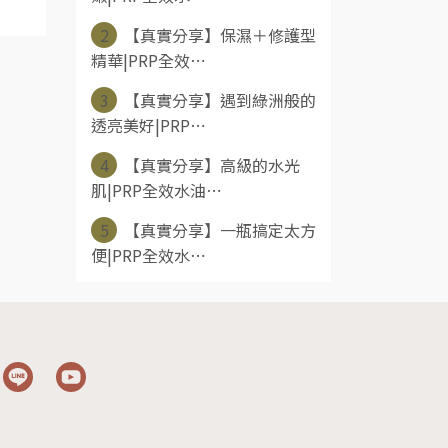
2
【真實分享】保濕＋修護型
精華|PRP全效⋯
3
【真實分享】遇到綠洲般的
透亮美好|PRP⋯
4
【真實分享】高級的水光
肌|PRP全效水油⋯
5
【真實分享】一瓶搞定太方
便|PRP全效水⋯