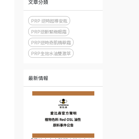
文章分類
PRP 逆時超導安瓶
PRP逆齡緊緻眼霜
PRP逆時奇肌精華霜
PRP全效水油雙激萃
最新情報