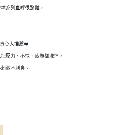
浴精系列直呼很驚豔，
真心大推薦❤️
以把壓力、不快、疲憊都洗掉，
不刺激不刺鼻。