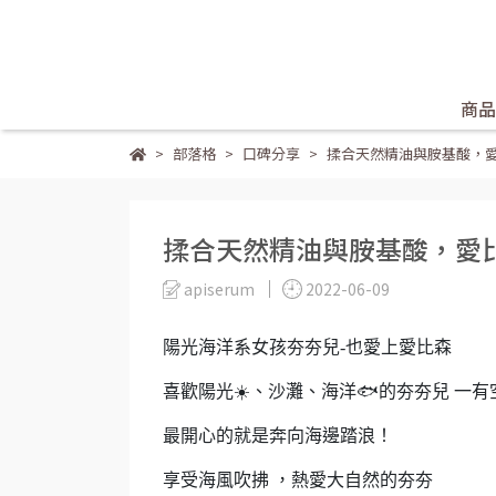
商品
部落格
口碑分享
揉合天然精油與胺基酸，
揉合天然精油與胺基酸，愛
apiserum
2022-06-09
陽光海洋系女孩夯夯兒-
喜歡陽光☀️、沙灘、海洋🐟的夯夯兒 一有
最開心的就是奔向海邊踏浪！
享受海風吹拂 ，熱愛大自然的夯夯