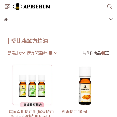
愛比森單方精油
預設排序
所有篩選條件
共 9 件商品
居家淨化精油組(檸檬精油
乳香精油 10ml
10ml + 茶樹精油 10ml + 尤