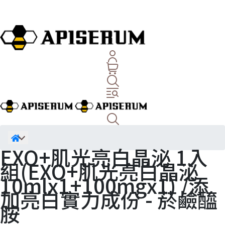
EXO+肌光亮白晶泌 1入
組(EXO+肌光亮白晶泌
10mlx1+100mgx1) /添
加亮白實力成份 - 菸鹼醯
胺