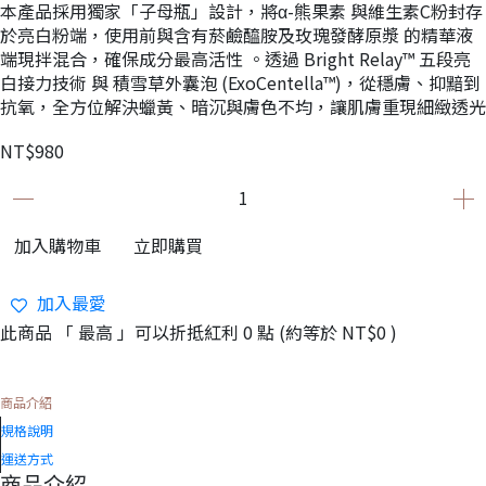
本產品採用獨家「子母瓶」設計，將α-熊果素 與維生素C粉封存
於亮白粉端，使用前與含有菸鹼醯胺及玫瑰發酵原漿 的精華液
端現拌混合，確保成分最高活性 。透過 Bright Relay™ 五段亮
白接力技術 與 積雪草外囊泡 (ExoCentella™)，從穩膚、抑黯到
抗氧，全方位解決蠟黃、暗沉與膚色不均，讓肌膚重現細緻透光
NT$980
加入購物車
立即購買
加入最愛
此商品 「 最高 」可以折抵紅利
0
點 (約等於
NT$0
)
商品介紹
規格說明
運送方式