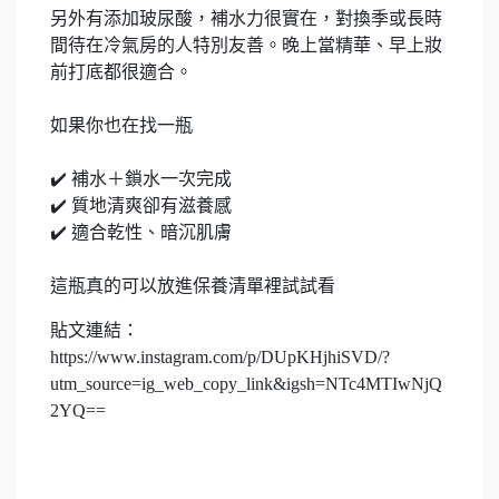
另外有添加玻尿酸，補水力很實在，對換季或長時
間待在冷氣房的人特別友善。晚上當精華、早上妝
前打底都很適合。
如果你也在找一瓶
✔️ 補水＋鎖水一次完成
✔️ 質地清爽卻有滋養感
✔️ 適合乾性、暗沉肌膚
這瓶真的可以放進保養清單裡試試看
貼文連結：
https://www.instagram.com/p/DUpKHjhiSVD/?
utm_source=ig_web_copy_link&igsh=NTc4MTIwNjQ
2YQ==