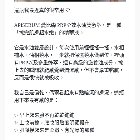
這瓶我最近真的很常用 🤍
APISERUM 愛比森 PRP全效水油雙激萃，是一種
「擦完肌膚超水嫩」的精華液。
它是水油雙層設計，每次使用前輕輕搖一搖，水相
補水、油相鎖水，一步就把保濕鎖水做到位。裡頭
有PRP以及多重蜂萃、還有高級的滋養油成分，擦
上去的瞬間就能感覺到潤澤感，但不會厚重黏膩，
反而是很快就被吸收。
我自己是偏乾、偶爾看起來有點暗沉的膚況，這瓶
用下來最有感的是：
✨ 早上起來臉不再乾乾繃繃
✨ 上妝前擦，底妝服貼度明顯提升
✨ 肌膚摸起來是柔嫩、有光澤的那種