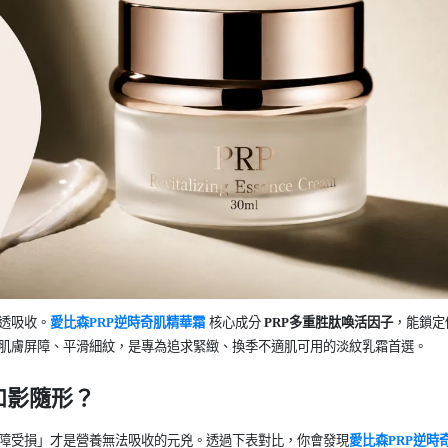
透吸收。
愛比森
PRP
逆時奇肌精華霜
核心成分
PRP
多重胜肽喚活因子
，能鎖定
肌膚屏障、平滑細紋，是專為追求緊緻、換季不適肌可用的淡紋乳霜首選。
如影隨形？
障受損」才是營養無法吸收的元兇。透過下表對比，你會發現
愛比森
PRP
逆時