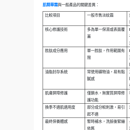
肌精華霜
與一般產品的關鍵差異：
比較項目
一般市售淡紋霜
核心修護技術
多為單一保濕或表面覆
蓋
胜肽成分應用
單一胜肽，作用範圍有
限
油脂封存系統
常使用礦物油，易有黏
膩感
肌膚屏障修護
僅鎖水，無實質屏障修
護功能
換季不適肌適用度
部分成分較刺激，易引
起不適
最終保養體感
暫時補水，洗臉後緊繃
依舊