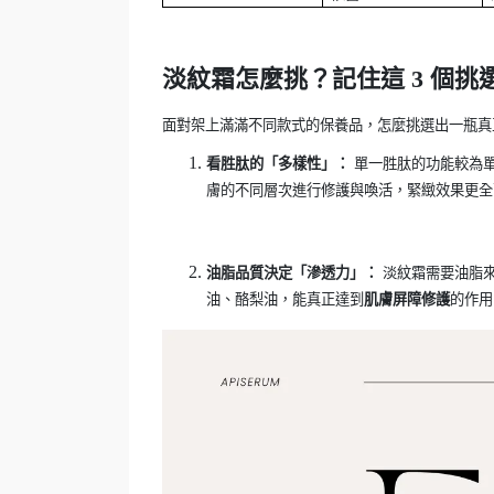
淡紋霜怎麼挑？記住這
3
個挑
面對架上滿滿不同款式的保養品，怎麼挑選出一瓶真
看胜肽的「多樣性」：
單一胜肽的功能較為
膚的不同層次進行修護與喚活，緊緻效果更全
油脂品質決定「滲透力」：
淡紋霜需要油脂
油、酪梨油，能真正達到
肌膚屏障修護
的作用