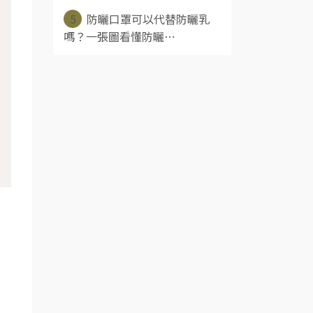
5
防曬口罩可以代替防曬乳
嗎？一張圖看懂防曬⋯