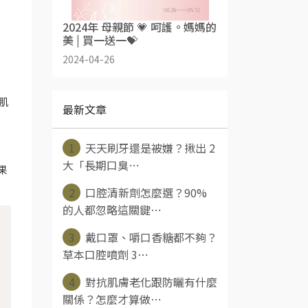
2024年 母親節 💗 呵護。媽媽的
美 | 買一送一💝
2024-04-26
肌
最新文章
1
天天刷牙還是被嫌？揪出 2
大「長期口臭⋯
果
2
口腔清新劑怎麼選？90%
的人都忽略這關鍵⋯
3
戴口罩、嚼口香糖都不夠？
草本口腔噴劑 3⋯
4
對抗肌膚老化跟防曬有什麼
關係？怎麼才算做⋯