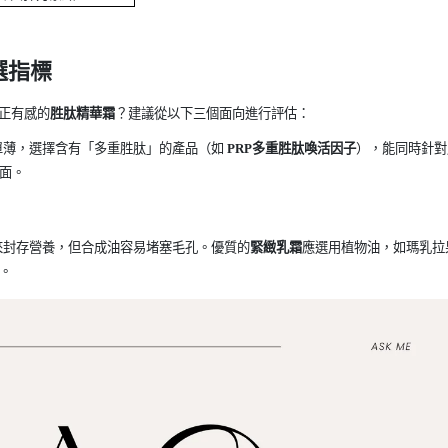
選指標
正有感的
胜肽精華霜
？建議從以下三個面向進行評估：
單薄，選擇含有「多重胜肽」的產品（如
PRP
多重胜肽喚活因子
），能同時針對
面。
來封存營養，但合成油容易堵塞毛孔。優質的
緊緻乳霜
應選用植物油，如瑪乳拉
。