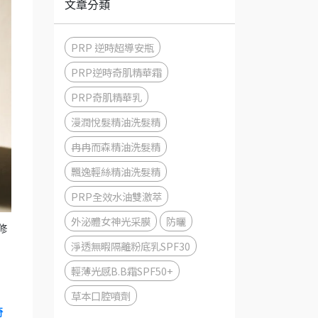
文章分類
PRP 逆時超導安瓶
PRP逆時奇肌精華霜
PRP奇肌精華乳
漫潤悅髮精油洗髮精
冉冉而森精油洗髮精
飄逸輕絲精油洗髮精
PRP全效水油雙激萃
外泌體女神光采膜
防曬
修
淨透無暇隔離粉底乳SPF30
輕薄光感B.B霜SPF50+
草本口腔噴劑
奇