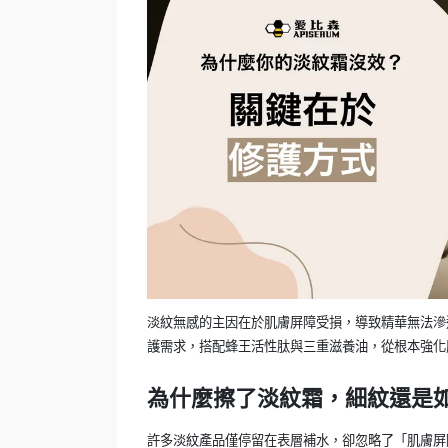
淡紋無感的主因在於肌膚屏障受損，導致精華無法滲
護需求，搭配蜂王活性肽與三重滋養油，從根本強化
為什麼擦了淡紋霜，細紋還是
許多淡紋產品僅停留在表層補水，卻忽略了「肌膚屏