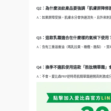
Q2
：為什麼淡紋產品要強調「肌膚屏障修
A
：如果屏障受損，肌膚水分會快速流失，且外來刺
Q3
：這款乳霜適合在什麼樣的氣候下使用
A
：含有三重滋養油（瑪乳拉果、橄欖、酪梨），質
Q4
：換季不適肌使用這款「胜肽精華霜」
A
：不會。愛比森
PRP
逆時奇肌精華霜避開高刺激成