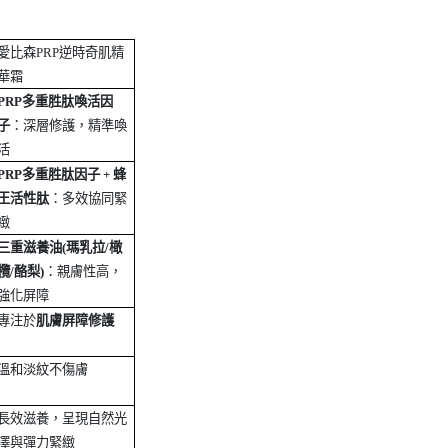
愛比森
PRP
逆時奇肌精
華霜
PRP
多重胜肽喚活因
子
：深層修護，精準喚
活
PRP
多重胜肽因子
+
蜂
王活性肽
：多效協同緊
緻
三重滋養油
(
瑪乳拉
/
橄
欖
/
酪梨
)
：親膚性高，
強化屏障
專注於
肌膚屏障修護
溫和淡紋不傷膚
長效滋養，呈現自然光
澤與彈力緊緻