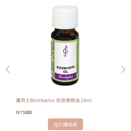
龐貝士Bombastus 迷迭香精油 10ml
龐貝
NT$880
NT
加入購物車